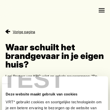
Vorige pagina
Waar schuilt het
brandgevaar in je eigen
huis?
TEST
Leni Peeters van KBC wijst op enkele gevarenzones: "De
keuken is de plek waar het vaakst brand ontstaat door een
kookvuur dat blijft aanstaan of kersenpitkussentjes in de
microgolf. Droogkasten veroorzaken vaak ook brand en dat
Deze website maakt gebruik van cookies
is zeker gevaarlijk als er geen rookmelder hangt in het
washok. Pas ook op met elektrische fietsbatterijen ‘s nachts
VRT* gebruikt cookies en soortgelijke technologieën om
op te laden. Als je ze oplaadt blijf erbij en doe het overdag.”
je een betere ervaring te bezorgen op de website van