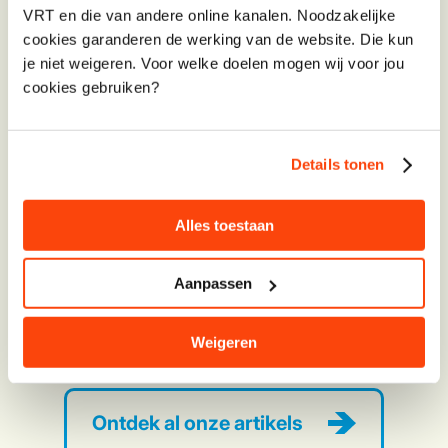
VRT en die van andere online kanalen. Noodzakelijke
cookies garanderen de werking van de website. Die kun
je niet weigeren. Voor welke doelen mogen wij voor jou
cookies gebruiken?
Details tonen
Play
Alles toestaan
03:32
Play
Mute
Settings
Enter
Aanpassen
fullsc
Weigeren
Meer over brandveiligheid?
Ontdek al onze artikels