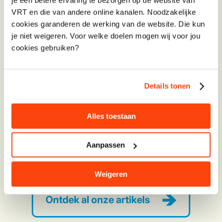
VRT en die van andere online kanalen. Noodzakelijke
cookies garanderen de werking van de website. Die kun
je niet weigeren. Voor welke doelen mogen wij voor jou
cookies gebruiken?
Play
Details tonen
04:18
Play
Mute
Settings
Enter
Alles toestaan
fullsc
Aanpassen
Meer over brandveiligheid?
Weigeren
Ontdek al onze artikels