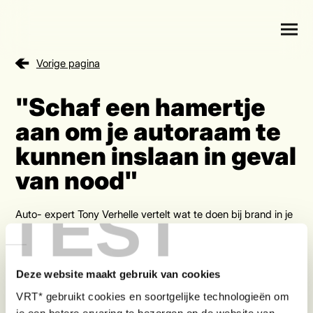
Vorige pagina
"Schaf een hamertje
aan om je autoraam te
kunnen inslaan in geval
van nood"
TEST
Auto- expert Tony Verhelle vertelt wat te doen bij brand in je
auto. Vooral deurklinken zijn een groot probleem omdat die,
vooral bij nieuwe auto’s, er mooi moeten uitzien en dus
minder functioneel zijn: “In China zijn er zelfs wetsontwerpen
om onveilige deurklinken te verbieden.’
Deze website maakt gebruik van cookies
VRT* gebruikt cookies en soortgelijke technologieën om
je een betere ervaring te bezorgen op de website van